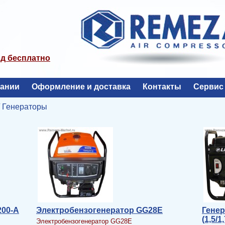
од бесплатно
пании
Оформление и доставка
Контакты
Сервис
/ Генераторы
200-A
Электробензогенератор GG28E
Генер
(1,5/1
Электробензогенератор GG28E