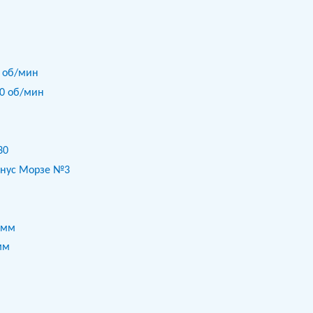
0 об/мин
70 об/мин
30
онус Морзе №3
 мм
мм