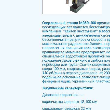
Сверлильный станок MBSR-100
предназ
последующих лет является бестселлер
компанией
"Хайтек инструмент" в Мо
электродвигатель с двухкамерной сист
бесступенчатая регулировка скорости в
максимальное радиальное биение в пре
направления вращения вала электропр
вращающего момента предохраняет метч
специальной водостойкой пропиткой к
положение закрепленного в любом поло
переборке или трубе. Станок сверлил
сверл 100 мм, спиральные сверла, раз
140 об/мин в первом диапазоне, от 20
подвижное основание позволяет смещать
фанерный ящик, герметичный пластико
Технические характеристики:
Диапазон сверления: ---
корончатым сверлом: 12-100 мм
спиральным сверлом: 32 мм