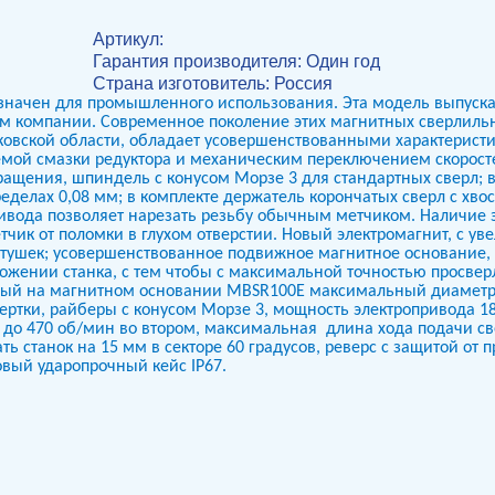
Артикул:
Гарантия производителя: Один год
Страна изготовитель
: Россия
начен для промышленного использования. Эта модель выпускае
ом компании. Современное поколение этих магнитных сверлиль
сковской области, обладает усовершенствованными характерис
емой смазки редуктора и механическим переключением скоросте
ращения, шпиндель с конусом Морзе 3 для стандартных сверл; в
делах 0,08 мм; в комплекте держатель корончатых сверл с хво
ивода позволяет нарезать резьбу обычным метчиком. Наличие 
ик от поломки в глухом отверстии. Новый электромагнит, с у
атушек; усовершенствованное подвижное магнитное основание,
жении станка, с тем чтобы с максимальной точностью просверл
ьный на магнитном основании МВSR100Е максимальный диаметр
вертки, райберы с конусом Морзе 3, мощность электропривода 1
0 до 470 об/мин во втором, максимальная
длина хода подачи св
 станок на 15 мм в секторе 60 градусов, реверс с защитой от 
вый ударопрочный кейс IP67.