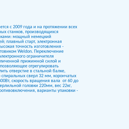
тся с 2009 года и на протяжении всех
ных станков, производящихся
тиками: мощный немецкий
й; плавный старт, электронная
ысокая точность изготовления -
стовиком Weldon. Переключение
электронного ограничителя
величенной прижимной силой и
 позволяющее отрегулировать
ить отверстие в стальной балке,
 спиральных сверл 32 мм, корончатых
800Вт, скорость вращения вала
от 60 до
ерлильной головки 220мм, вес 22кг,
противовключения, варианты упаковки -