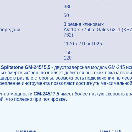
380
50
3 ремня клиновых
 передачи
AV 10 х 775La, Gates 6211 (XP
762)
1170 x 710 x 1025
150
120
litstone GM-245/ 5,5
- двухтраверсная модель GM-245 ис
ых “мёртвых” зон, позволяет добиться высоких показателей
верс в разные стороны, возможность подключения пылесос
репление инструмента позволяют достигнуть максимальной
ет по мощности
GM-245/ 7,5
имеет более низкую скорость вр
, что полезно при полировке.
.
Название
Цена с НДС